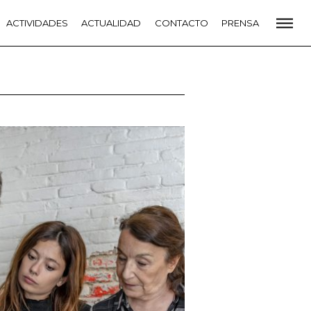
CADEMIA
ACTIVIDADES
PREMIOS GOYA
ACTUALIDAD
FUNDACIÓN
CONTACTO
CONTACTO
PRENSA
VIDADES
ACTUALIDAD
PROYECTOS
RESIDENCIAS
NETE A LA ACADEMIA DE CINE
PRENSA
NEWSLETTER