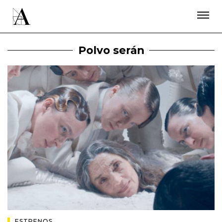
LA ACADEMIA
PREMIOS GOYA
FUNDACIÓN
CONTACTO
ACTIVIDADES
ACTUALIDAD
PROYECTOS
Polvo serán
RESIDENCIAS
ÚNETE A LA ACADEMIA DE CINE
PRENSA
NEWSLETTER
ESTRENOS