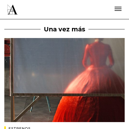
LA ACADEMIA
PREMIOS GOYA
FUNDACIÓN
CONTACTO
ACTIVIDADES
ACTUALIDAD
PROYECTOS
Una vez más
RESIDENCIAS
ÚNETE A LA ACADEMIA DE CINE
PRENSA
NEWSLETTER
ESTRENOS