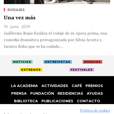
RODAJES
Una vez más
19 · junio · 2019
Guillermo Rojas finaliza el rodaje de su ópera prima, una
comedia dramática protagonizada por Silvia Acosta y
Jacinto Bobo que se ha rodado…
NOTICIAS
ENTREVISTAS
RODAJES
ESTRENOS
FESTIVALES
LA ACADEMIA
ACTIVIDADES
CAFÉ
PREMIOS
PRENSA
FUNDACIÓN
RESIDENCIAS
AYUDAS
BIBLIOTECA
PUBLICACIONES
CONTACTO
AVISO LEGAL
P. PRIVACIDAD
COOKIES
Política de cookies