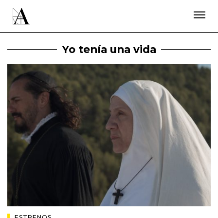
LA ACADEMIA
PREMIOS GOYA
FUNDACIÓN
CONTACTO
ACTIVIDADES
ACTUALIDAD
PROYECTOS
Yo tenía una vida
RESIDENCIAS
ÚNETE A LA ACADEMIA DE CINE
PRENSA
NEWSLETTER
ESTRENOS