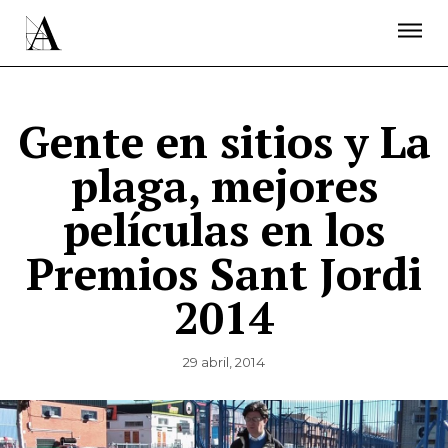
LA ACADEMIA
PREMIOS GOYA
FUNDACIÓN
CONTACTO
ACTIVIDADES
ACTUALIDAD
PROYECTOS
RESIDENCIAS
Gente en sitios y La
ÚNETE A LA ACADEMIA DE CINE
PRENSA
plaga, mejores
NEWSLETTER
películas en los
Premios Sant Jordi
2014
29 abril, 2014