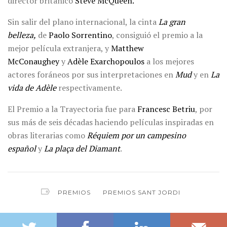
director británico
Steve McQueen.
Sin salir del plano internacional, la cinta
La gran
belleza,
de
Paolo Sorrentino
, consiguió el premio a la
mejor película extranjera, y
Matthew
McConaughey
y
Adèle Exarchopoulos
a los mejores
actores foráneos por sus interpretaciones en
Mud
y en
La
vida de Adèle
respectivamente.
El Premio a la Trayectoria fue para
Francesc Betriu
, por
sus más de seis décadas haciendo películas inspiradas en
obras literarias como
Réquiem por un campesino
español
y
La plaça del Diamant
.
PREMIOS
PREMIOS SANT JORDI