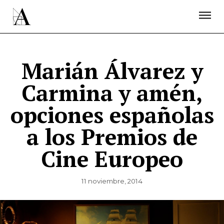
LA ACADEMIA
PREMIOS GOYA
FUNDACIÓN
CONTACTO
ACTIVIDADES
ACTUALIDAD
PROYECTOS
RESIDENCIAS
Marián Álvarez y
ÚNETE A LA ACADEMIA DE CINE
PRENSA
Carmina y amén,
NEWSLETTER
opciones españolas
a los Premios de
Cine Europeo
11 noviembre, 2014