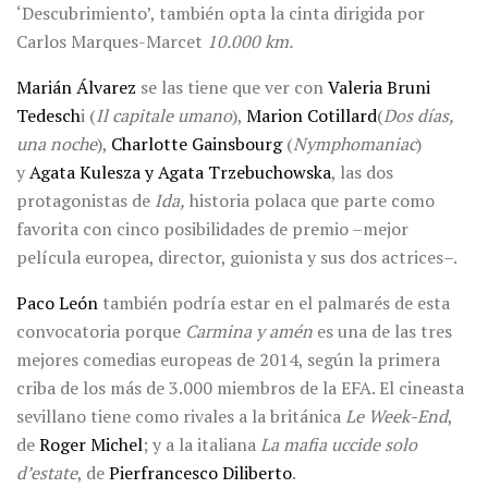
‘Descubrimiento’, también opta la cinta dirigida por
Carlos Marques-Marcet
10.000
km
.
Marián Álvarez
se las tiene que ver con
Valeria Bruni
Tedesch
i (
Il
capitale umano
),
Marion Cotillard
(
Dos días,
una noche
),
Charlotte Gainsbourg
(
Nymphomaniac
)
y
Agata Kulesza y Agata Trzebuchowska
, las dos
protagonistas de
Ida,
historia polaca que parte como
favorita con cinco posibilidades de premio –mejor
película europea, director, guionista y sus dos actrices–.
Paco León
también podría estar en el palmarés de esta
convocatoria porque
Carmina y amén
es una de las tres
mejores comedias europeas de 2014, según la primera
criba de los más de 3.000 miembros de la EFA. El cineasta
sevillano tiene como rivales a la británica
Le Week-End
,
de
Roger Michel
; y a la italiana
La mafia uccide solo
d’estate
, de
Pierfrancesco Diliberto
.