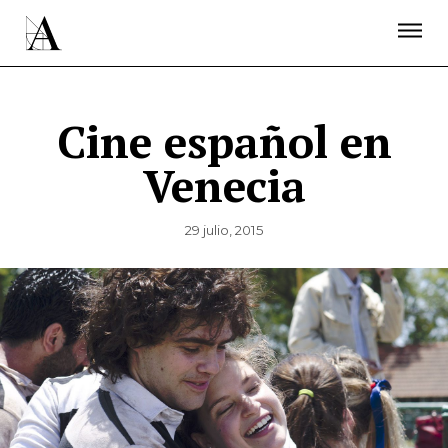
LA ACADEMIA
PREMIOS GOYA
FUNDACIÓN
CONTACTO
ACTIVIDADES
ACTUALIDAD
PROYECTOS
RESIDENCIAS
Cine español en
ÚNETE A LA ACADEMIA DE CINE
PRENSA
Venecia
NEWSLETTER
29 julio, 2015