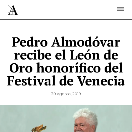
LA ACADEMIA
PREMIOS GOYA
FUNDACIÓN
CONTACTO
ACTIVIDADES
ACTUALIDAD
PROYECTOS
RESIDENCIAS
Pedro Almodóvar
ÚNETE A LA ACADEMIA DE CINE
PRENSA
recibe el León de
NEWSLETTER
Oro honorífico del
Festival de Venecia
30 agosto, 2019