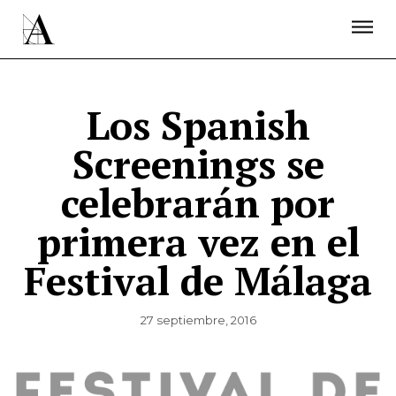
LA ACADEMIA
PREMIOS GOYA
FUNDACIÓN
CONTACTO
ACTIVIDADES
ACTUALIDAD
PROYECTOS
RESIDENCIAS
Los Spanish
ÚNETE A LA ACADEMIA DE CINE
PRENSA
Screenings se
NEWSLETTER
celebrarán por
primera vez en el
Festival de Málaga
27 septiembre, 2016