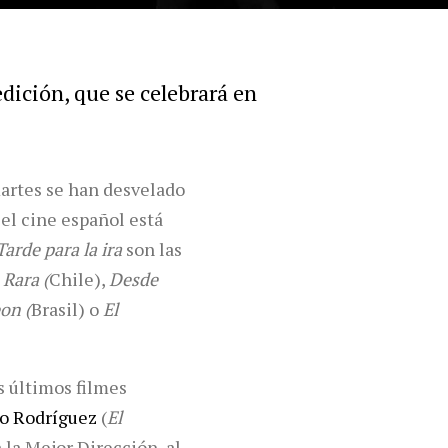
dición, que se celebrará en
martes se han desvelado
 el cine español está
arde para la ira
son las
y
Rara (
Chile),
Desde
on (
Brasil) o
El
s últimos filmes
to Rodríguez
(
El
la Mejor Dirección, al