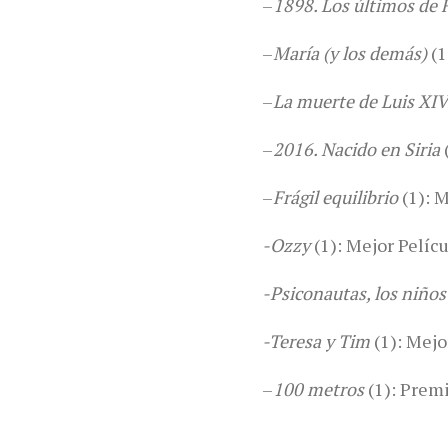
–
1898. Los últimos de 
–
María (y los demás)
(1
–
La muerte de Luis XIV
–
2016. Nacido en Siria
–
Frágil equilibrio
(1): 
-Ozzy
(1): Mejor Pelíc
-Psiconautas, los niño
-Teresa y Tim
(1): Mej
–
100 metros
(1): Premi