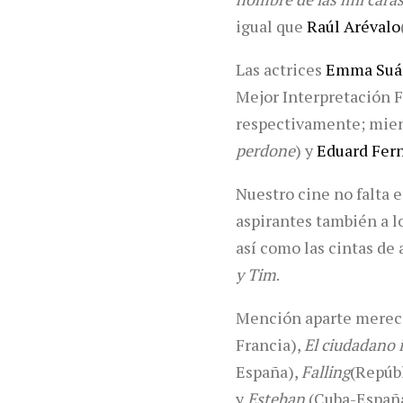
igual que
Raúl Arévalo
Las actrices
Emma Suáre
Mejor Interpretación 
respectivamente; mien
perdone
) y
Eduard Fer
Nuestro cine no falta 
aspirantes también a 
así como las cintas d
y Tim
.
Mención aparte merec
Francia),
El ciudadano i
España),
Falling
(Repúb
y
Esteban
(Cuba-Españ