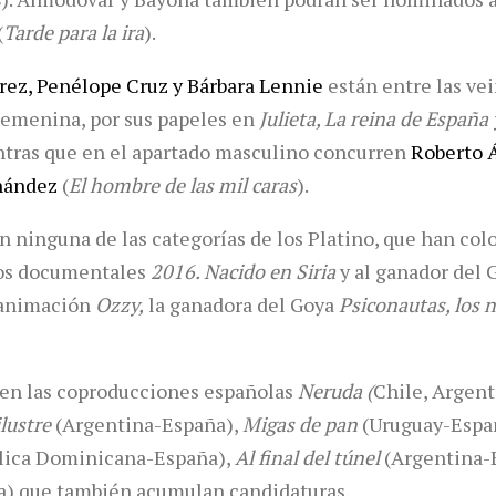
(
Tarde para la ira
).
z, Penélope Cruz y Bárbara Lennie
están entre las ve
Femenina, por sus papeles en
Julieta, La reina de España
tras que en el apartado masculino concurren
Roberto 
nández
(
El hombre de las mil caras
).
en ninguna de las categorías de los Platino, que han col
los documentales
2016. Nacido en Siria
y al ganador del
e animación
Ozzy,
la ganadora del Goya
Psiconautas, los 
en las coproducciones españolas
Neruda (
Chile, Argent
lustre
(Argentina-España),
Migas de pan
(Uruguay-Espa
lica Dominicana-España),
Al final del túnel
(Argentina-
a) que también acumulan candidaturas.