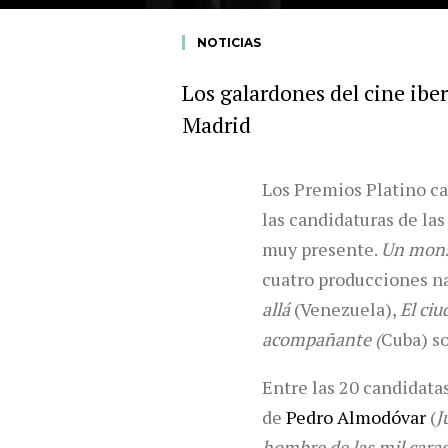
NOTICIAS
Los galardones del cine ibe
Madrid
Los Premios Platino ca
las candidaturas de la
muy presente.
Un monst
cuatro producciones n
allá
(Venezuela),
El ciu
acompañante (
Cuba) so
Entre las 20 candidata
de
Pedro Almodóvar
(
J
hombre de las mil cara