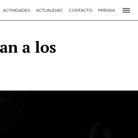
CADEMIA
ACTIVIDADES
PREMIOS GOYA
ACTUALIDAD
FUNDACIÓN
CONTACTO
CONTACTO
PRENSA
VIDADES
ACTUALIDAD
PROYECTOS
RESIDENCIAS
NETE A LA ACADEMIA DE CINE
PRENSA
NEWSLETTER
an a los