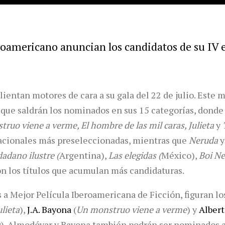
roamericano anuncian los candidatos de su IV e
lientan motores de cara a su gala del 22 de julio. Este 
s que saldrán los nominados en sus 15 categorías, donde
ruo viene a verme, El hombre de las mil caras, Julieta
y
T
acionales más preseleccionadas, mientras que
Neruda
dadano ilustre (
Argentina),
Las elegidas (
México),
Boi Ne
n los títulos que acumulan más candidaturas.
s a Mejor Película Iberoamericana de Ficción, figuran lo
ulieta
),
J.A. Bayona
(
Un monstruo viene a verme
) y
Alber
s
). Almodóvar y Bayona también podrán ser nominados a 