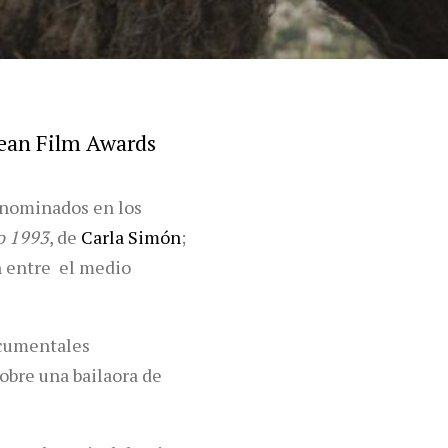
opean Film Awards
 nominados en los
o 1993
, de
Carla Simón
;
 entre el medio
ocumentales
sobre una bailaora de