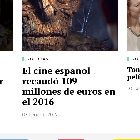
NOTICIAS
NOT
El cine español
Ton
pel
r
recaudó 109
millones de euros en
10 · d
el 2016
03 · enero · 2017