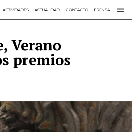
CADEMIA
ACTIVIDADES
PREMIOS GOYA
ACTUALIDAD
FUNDACIÓN
CONTACTO
CONTACTO
PRENSA
VIDADES
ACTUALIDAD
PROYECTOS
RESIDENCIAS
NETE A LA ACADEMIA DE CINE
PRENSA
NEWSLETTER
, Verano
los premios