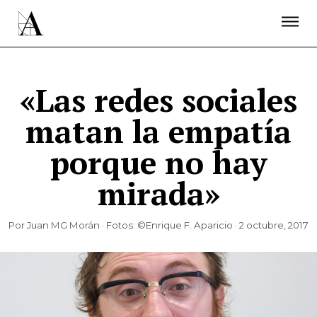
LA ACADEMIA
PREMIOS GOYA
FUNDACIÓN
CONTACTO
ACTIVIDADES
ACTUALIDAD
PROYECTOS
RESIDENCIAS
«Las redes sociales
ÚNETE A LA ACADEMIA DE CINE
PRENSA
matan la empatía
NEWSLETTER
porque no hay
mirada»
Por Juan MG Morán · Fotos: ©Enrique F. Aparicio · 2 octubre, 2017