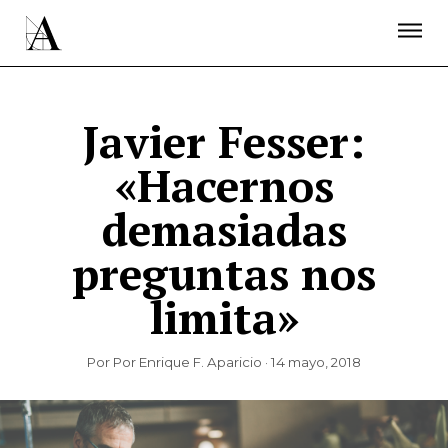
LA ACADEMIA
PREMIOS GOYA
FUNDACIÓN
CONTACTO
ACTIVIDADES
ACTUALIDAD
PROYECTOS
RESIDENCIAS
Javier Fesser:
ÚNETE A LA ACADEMIA DE CINE
PRENSA
«Hacernos
NEWSLETTER
demasiadas
preguntas nos
limita»
Por Por Enrique F. Aparicio · 14 mayo, 2018