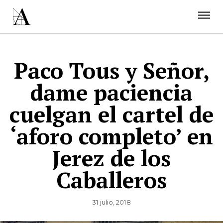
LA ACADEMIA
PREMIOS GOYA
FUNDACIÓN
CONTACTO
ACTIVIDADES
ACTUALIDAD
PROYECTOS
RESIDENCIAS
Paco Tous y Señor,
ÚNETE A LA ACADEMIA DE CINE
PRENSA
dame paciencia
NEWSLETTER
cuelgan el cartel de
‘aforo completo’ en
Jerez de los
Caballeros
31 julio, 2018