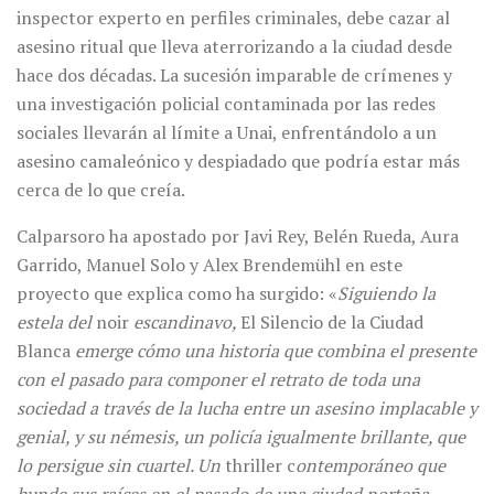
inspector experto en perfiles criminales, debe cazar al
asesino ritual que lleva aterrorizando a la ciudad desde
hace dos décadas. La sucesión imparable de crímenes y
una investigación policial contaminada por las redes
sociales llevarán al límite a Unai, enfrentándolo a un
asesino camaleónico y despiadado que podría estar más
cerca de lo que creía.
Calparsoro ha apostado por Javi Rey, Belén Rueda, Aura
Garrido, Manuel Solo y Alex Brendemühl en este
proyecto que explica como ha surgido: «
Siguiendo la
estela del
noir
escandinavo,
El Silencio de la Ciudad
Blanca
emerge cómo una historia que combina el presente
con el pasado para componer el retrato de toda una
sociedad a través de la lucha entre un asesino implacable y
genial, y su némesis, un policía igualmente brillante, que
lo persigue sin cuartel.
Un
thriller c
ontemporáneo que
hunde sus raíces en el pasado de una ciudad norteña,