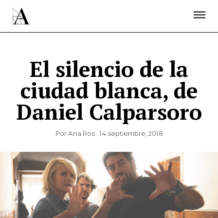
LA ACADEMIA
PREMIOS GOYA
FUNDACIÓN
CONTACTO
ACTIVIDADES
ACTUALIDAD
PROYECTOS
RESIDENCIAS
El silencio de la
ÚNETE A LA ACADEMIA DE CINE
PRENSA
ciudad blanca, de
NEWSLETTER
Daniel Calparsoro
Por Ana Ros · 14 septiembre, 2018