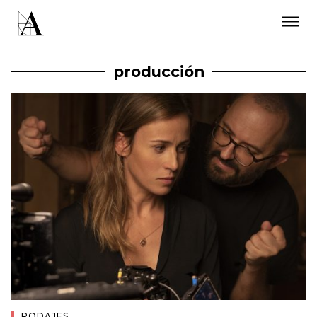
LA ACADEMIA
PREMIOS GOYA
FUNDACIÓN
CONTACTO
ACTIVIDADES
ACTUALIDAD
PROYECTOS
producción
RESIDENCIAS
ÚNETE A LA ACADEMIA DE CINE
PRENSA
NEWSLETTER
RODAJES