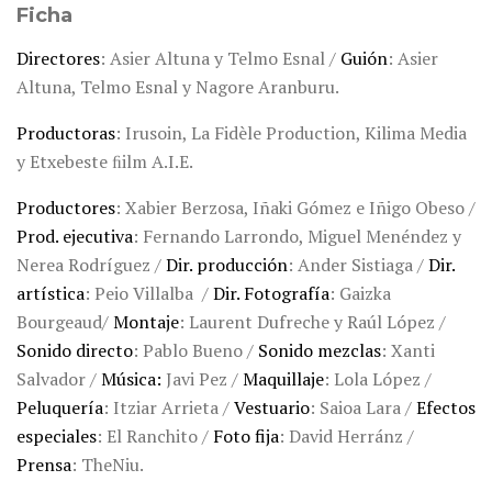
Ficha
Directores
: Asier Altuna y Telmo Esnal /
Guión
: Asier
Altuna, Telmo Esnal y Nagore Aranburu.
Productoras
: Irusoin, La Fidèle Production, Kilima Media
y Etxebeste ﬁilm A.I.E.
Productores
: Xabier Berzosa, Iñaki Gómez e Iñigo Obeso /
Prod. ejecutiva
: Fernando Larrondo, Miguel Menéndez y
Nerea Rodríguez /
Dir. producción
: Ander Sistiaga /
Dir.
artística
: Peio Villalba /
Dir. Fotografía
: Gaizka
Bourgeaud/
Montaje
: Laurent Dufreche y Raúl López /
Sonido directo
: Pablo Bueno /
Sonido mezclas
: Xanti
Salvador /
Música:
Javi Pez /
Maquillaje
: Lola López /
Peluquería
: Itziar Arrieta /
Vestuario
: Saioa Lara /
Efectos
especiales
: El Ranchito /
Foto fija
: David Herránz /
Prensa
: TheNiu.