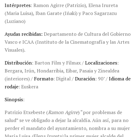
Intérpretes
: Ramon Agirre (Patrizio), Elena Irureta
(Maria Luisa), Iban Garate (Iñaki) y Paco Sagarzazu
(Luziano)
Ayudas recibidas:
Departamento de Cultura del Gobierno
Vasco e ICAA (Instituto de la Cinematografía y las Artes
Visuales).
Distribución
: Barton Film y Filmax /
Localizaciones
:
Bergara, Irún, Hondarribia, Eibar, Pasaia y Zinealdea
(interiores) /
Formato
: Digital /
Duración
: 90’ /
Idioma de
rodaje
: Euskera
Sinopsis
:
Patrizio Etxebeste (
Ramon Agirre
) “por problemas de
salud” se ve obligado a dejar la alcaldía. Aún así, para no
perder el mandato del ayuntamiento, nombra a su mujer
María Luisa
(Elena Irureta)
la primer mujer alcalde del