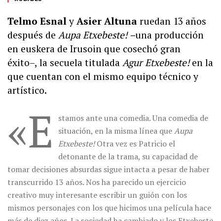
Telmo Esnal
y
Asier Altuna
ruedan 13 años
después de
Aupa Etxebeste! –
una producción
en euskera de Irusoin que cosechó gran
éxito–, la secuela titulada
Agur Etxebeste!
en la
que cuentan con el mismo equipo técnico y
artístico.
«E
stamos ante una comedia. Una comedia de
situación, en la misma línea que
Aupa
Etxebeste!
Otra vez es Patricio el
detonante de la trama, su capacidad de
tomar decisiones absurdas sigue intacta a pesar de haber
transcurrido 13 años. Nos ha parecido un ejercicio
creativo muy interesante escribir un guión con los
mismos personajes con los que hicimos una película hace
más de diez años. La sociedad ha cambiado y los Etxebeste