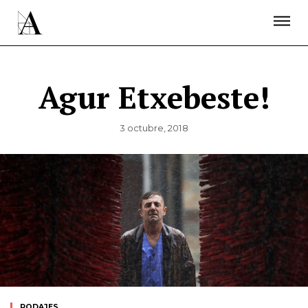
LA ACADEMIA
PREMIOS GOYA
FUNDACIÓN
CONTACTO
ACTIVIDADES
ACTUALIDAD
PROYECTOS
RESIDENCIAS
Agur Etxebeste!
ÚNETE A LA ACADEMIA DE CINE
PRENSA
NEWSLETTER
3 octubre, 2018
RODAJES