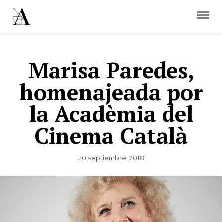
LA ACADEMIA
PREMIOS GOYA
FUNDACIÓN
CONTACTO
ACTIVIDADES
ACTUALIDAD
PROYECTOS
RESIDENCIAS
Marisa Paredes,
ÚNETE A LA ACADEMIA DE CINE
PRENSA
homenajeada por
NEWSLETTER
la Acadèmia del
Cinema Català
20 septiembre, 2018