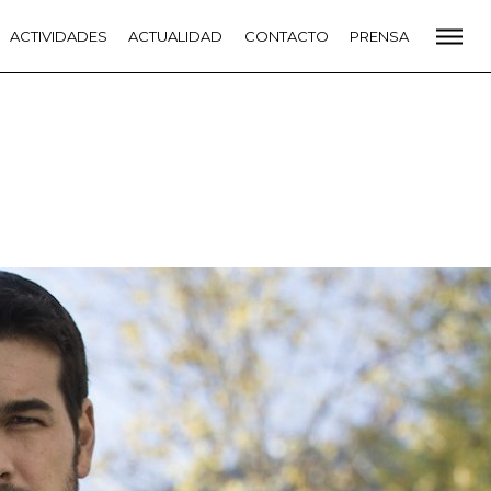
CADEMIA
ACTIVIDADES
PREMIOS GOYA
ACTUALIDAD
FUNDACIÓN
CONTACTO
CONTACTO
PRENSA
VIDADES
ACTUALIDAD
PROYECTOS
RESIDENCIAS
NETE A LA ACADEMIA DE CINE
PRENSA
NEWSLETTER