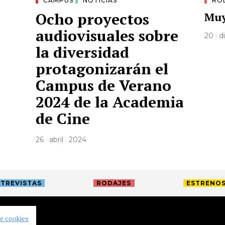
CAMPUS
NOTICIAS
RO
Ocho proyectos
Muy
audiovisuales sobre
20 · 
la diversidad
protagonizarán el
Campus de Verano
2024 de la Academia
de Cine
26 · abril · 2024
TREVISTAS
RODAJES
ESTRENO
de cookies