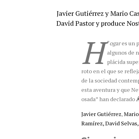
Javier Gutiérrez y Mario Cas
David Pastor y produce Nos
H
“
ogar
es un p
algunos de nu
plácida super
roto en el que se refle
de la sociedad contemp
esta aventura y que Ne
osada” han declarado
Á
Javier Gutiérrez
,
Mario
Ramírez, David Selvas,