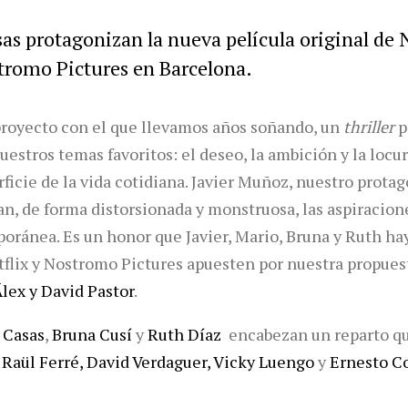
as protagonizan la nueva película original de N
tromo Pictures en Barcelona.
royecto con el que llevamos años soñando, un
thriller
p
estros temas favoritos: el deseo, la ambición y la locur
ficie de la vida cotidiana. Javier Muñoz, nuestro protag
jan, de forma distorsionada y monstruosa, las aspiracio
oránea. Es un honor que Javier, Mario, Bruna y Ruth ha
tflix y Nostromo Pictures apuesten por nuestra propues
lex y David Pastor
.
 Casas
,
Bruna Cusí
y
Ruth Díaz
encabezan un reparto q
 Raül Ferré, David Verdaguer, Vicky Luengo
y
Ernesto Co