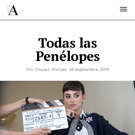
LA ACADEMIA
PREMIOS GOYA
FUNDACIÓN
CONTACTO
ACTIVIDADES
ACTUALIDAD
PROYECTOS
RESIDENCIAS
Todas las
ÚNETE A LA ACADEMIA DE CINE
PRENSA
Penélopes
NEWSLETTER
Por Chusa L. Monjas · 26 septiembre, 2019