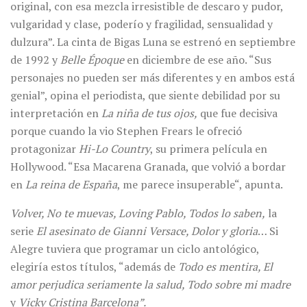
original, con esa mezcla irresistible de descaro y pudor,
vulgaridad y clase, poderío y fragilidad, sensualidad y
dulzura”. La cinta de Bigas Luna se estrenó en septiembre
de 1992 y
Belle Époque
en diciembre de ese año. “Sus
personajes no pueden ser más diferentes y en ambos está
genial”, opina el periodista, que siente debilidad por su
interpretación en
La niña de tus ojos,
que fue decisiva
porque cuando la vio Stephen Frears le ofreció
protagonizar
Hi-Lo Country
, su primera película en
Hollywood. “Esa Macarena Granada, que volvió a bordar
en
La reina de España
, me parece insuperable“, apunta.
Volver, No te muevas, Loving Pablo, Todos lo saben,
la
serie
El asesinato de Gianni Versace, Dolor y gloria
… Si
Alegre tuviera que programar un ciclo antológico,
elegiría estos títulos, “además de
Todo es mentira, El
amor perjudica seriamente la salud, Todo sobre mi madre
y
Vicky Cristina Barcelona”.