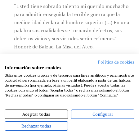
“Usted tiene sobrado talento mi querido muchacho
para admitir enseguida la terrible guerra que la
mediocridad declara al hombre superior (…) En una
palabra sus cualidades se tornarán defectos, sus
defectos vicios y sus virtudes serán crímenes” .
Honoré de Balzac, La Misa del Ateo.
Todos hemos oído hablar de lo importante que es
Política de cookies
disfrutar del proceso, que no importa tanto el resultado
Información sobre cookies
como la experiencia que atravesamos en cualquier
Utilizamos cookies propias y de terceros para fines analíticos y para mostrarte
publicidad personalizada en base a un perfil elaborado a partir de tus hábitos
proyecto creativo. Estoy de acuerdo, pero me resulta tan
de navegación (por ejemplo, páginas visitadas). Puedes aceptar todas las
cookies pulsando el botón "Aceptar todas" o rechazarlas pulsando el botón
obvio que siento que ha perdido su significado. Casi nadie
"Rechazar todas" o configurar su uso pulsando el botón "Configurar"
habla, sin embargo, del resultado como final del trayecto
y de la importancia de preguntarnos ¿Qué actor quiero
Aceptar todas
Configurar
llegar a ser?
Rechazar todas
Decir, “quiero ser actor” es demasiado general y, como
decía Stanislawsky, “lo general es enemigo del arte”. El