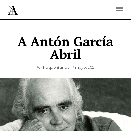
LA ACADEMIA
PREMIOS GOYA
FUNDACIÓN
CONTACTO
ACTIVIDADES
ACTUALIDAD
PROYECTOS
RESIDENCIAS
A Antón García
ÚNETE A LA ACADEMIA DE CINE
PRENSA
Abril
NEWSLETTER
Por Roque Baños · 7 mayo, 2021