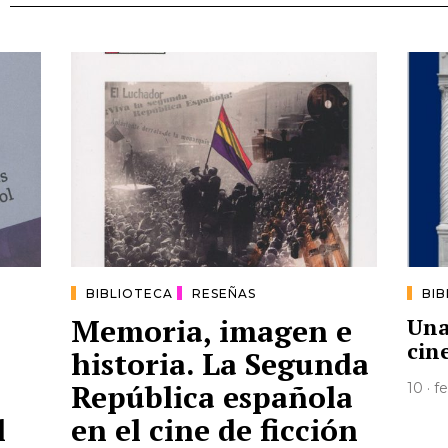
BIBLIOTECA
RESEÑAS
BI
Memoria, imagen e
Una
cin
historia. La Segunda
República española
10 · f
l
en el cine de ficción