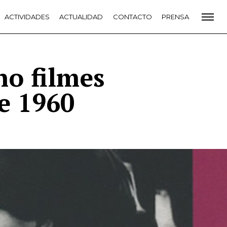
CADEMIA
ACTIVIDADES
PREMIOS GOYA
ACTUALIDAD
FUNDACIÓN
CONTACTO
CONTACTO
PRENSA
VIDADES
ACTUALIDAD
PROYECTOS
RESIDENCIAS
NETE A LA ACADEMIA DE CINE
PRENSA
NEWSLETTER
ho filmes
e 1960