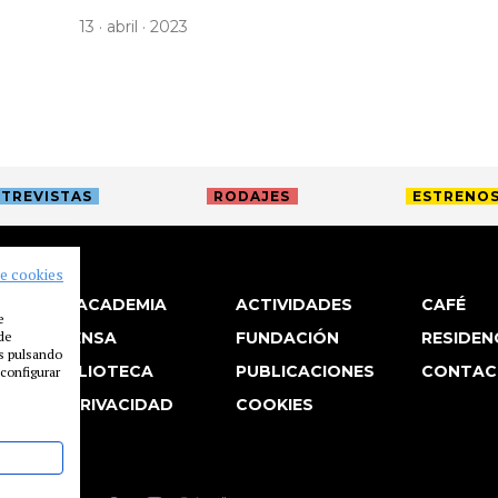
13 · abril · 2023
TREVISTAS
RODAJES
ESTRENO
de cookies
LA ACADEMIA
ACTIVIDADES
CAFÉ
e
 de
PRENSA
FUNDACIÓN
RESIDEN
es pulsando
BIBLIOTECA
PUBLICACIONES
CONTAC
configurar
P. PRIVACIDAD
COOKIES