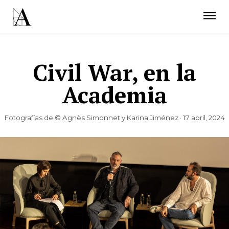
LA ACADEMIA
PREMIOS GOYA
FUNDACIÓN
CONTACTO
ACTIVIDADES
ACTUALIDAD
PROYECTOS
RESIDENCIAS
Civil War, en la
ÚNETE A LA ACADEMIA DE CINE
PRENSA
Academia
NEWSLETTER
Fotografías de © Agnès Simonnet y Karina Jiménez · 17 abril, 2024