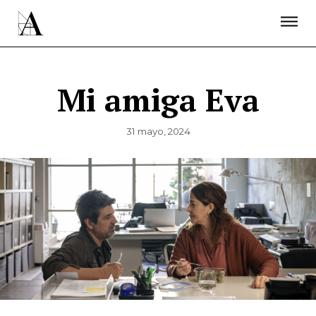
LA ACADEMIA
PREMIOS GOYA
FUNDACIÓN
CONTACTO
ACTIVIDADES
ACTUALIDAD
PROYECTOS
RESIDENCIAS
Mi amiga Eva
ÚNETE A LA ACADEMIA DE CINE
PRENSA
NEWSLETTER
31 mayo, 2024