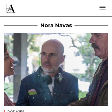
LA ACADEMIA
PREMIOS GOYA
FUNDACIÓN
CONTACTO
ACTIVIDADES
ACTUALIDAD
PROYECTOS
Nora Navas
RESIDENCIAS
ÚNETE A LA ACADEMIA DE CINE
PRENSA
NEWSLETTER
RODAJES