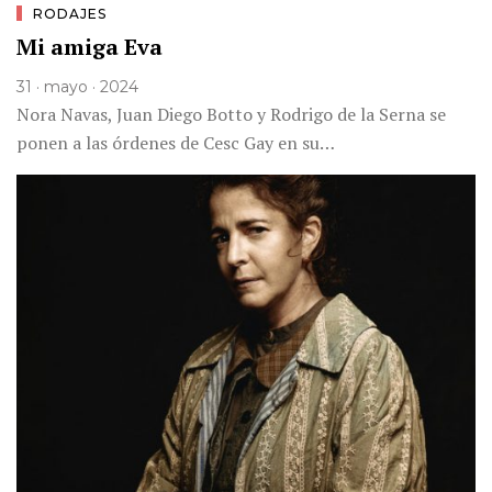
RODAJES
Mi amiga Eva
31 · mayo · 2024
Nora Navas, Juan Diego Botto y Rodrigo de la Serna se
ponen a las órdenes de Cesc Gay en su…