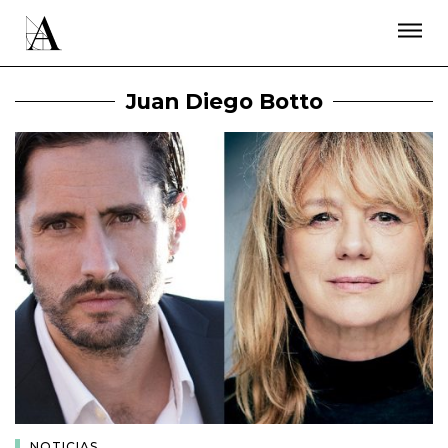
LA ACADEMIA
PREMIOS GOYA
FUNDACIÓN
CONTACTO
ACTIVIDADES
ACTUALIDAD
PROYECTOS
Juan Diego Botto
RESIDENCIAS
ÚNETE A LA ACADEMIA DE CINE
PRENSA
NEWSLETTER
NOTICIAS