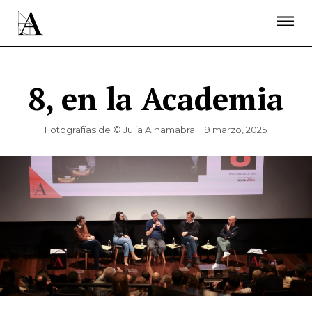
LA ACADEMIA
PREMIOS GOYA
FUNDACIÓN
CONTACTO
ACTIVIDADES
ACTUALIDAD
PROYECTOS
RESIDENCIAS
8, en la Academia
ÚNETE A LA ACADEMIA DE CINE
PRENSA
NEWSLETTER
Fotografías de © Julia Alhamabra · 19 marzo, 2025