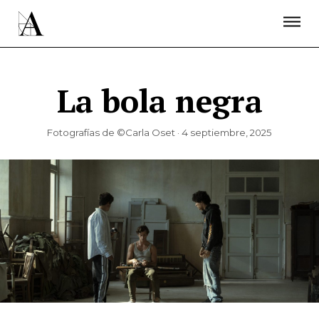
LA ACADEMIA
PREMIOS GOYA
FUNDACIÓN
CONTACTO
ACTIVIDADES
ACTUALIDAD
PROYECTOS
RESIDENCIAS
La bola negra
ÚNETE A LA ACADEMIA DE CINE
PRENSA
NEWSLETTER
Fotografías de ©Carla Oset · 4 septiembre, 2025