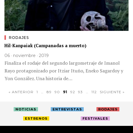
RODAJES
Hil-Kanpaiak (Campanadas a muerto)
06 · noviembre · 2019
Finaliza el rodaje del segundo largometraje de Imanol
Rayo protagonizado por Itziar Ituño, Eneko Sagardoy y
Yon González. Una historia de…
« ANTERIOR
1
…
89
90
91
92
93
…
112
SIGUIENTE »
NOTICIAS
ENTREVISTAS
RODAJES
ESTRENOS
FESTIVALES