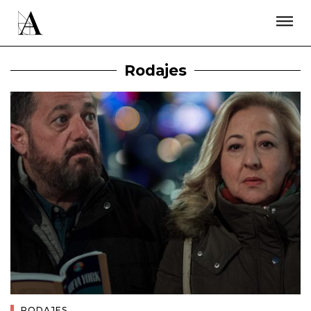
LA ACADEMIA
PREMIOS GOYA
FUNDACIÓN
CONTACTO
ACTIVIDADES
ACTUALIDAD
PROYECTOS
Rodajes
RESIDENCIAS
ÚNETE A LA ACADEMIA DE CINE
PRENSA
NEWSLETTER
RODAJES