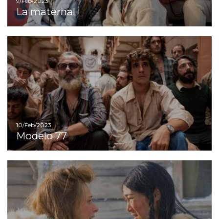
9/Feb/2023
La maternal
Ir
10/Feb/2023
Modelo 77
Ir