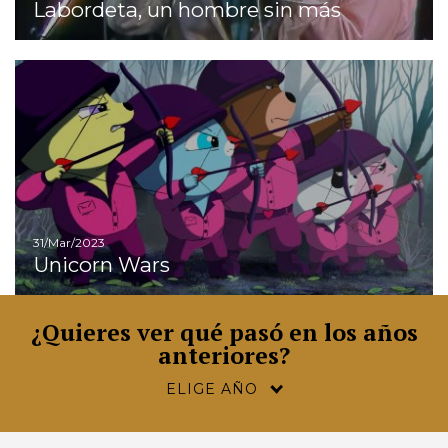
Labordeta, un hombre sin más
Ir
31/Mar/2023
Unicorn Wars
¿Quieres ver qué pasó en los años
anteriores?