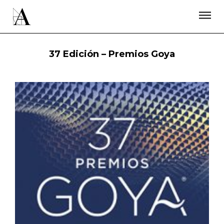
LA ACADEMIA
PREMIOS GOYA
FUNDACIÓN
CONTACTO
ACTIVIDADES
ACTUALIDAD
PROYECTOS
37 Edición – Premios Goya
RESIDENCIAS
ÚNETE A LA ACADEMIA DE CINE
PRENSA
NEWSLETTER