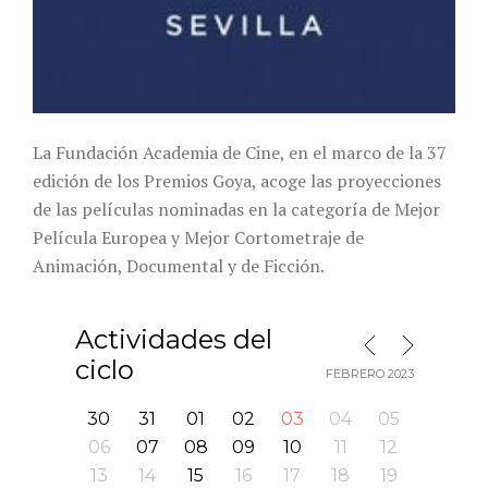
La Fundación Academia de Cine, en el marco de la 37
edición de los Premios Goya, acoge las proyecciones
de las películas nominadas en la categoría de Mejor
Película Europea y Mejor Cortometraje de
Animación, Documental y de Ficción.
Actividades del
MES SIGUIENTE
MES ANTERIOR
ciclo
FEBRERO 2023
30
31
01
02
03
04
05
06
07
08
09
10
11
12
13
14
15
16
17
18
19