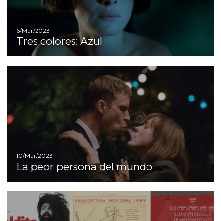
6/Mar/2023
Tres colores: Azul
I
10/Mar/2023
La peor persona del mundo
I