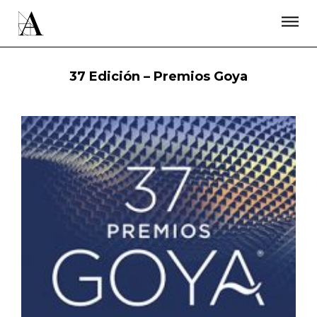
LA ACADEMIA
PREMIOS GOYA
FUNDACIÓN
CONTACTO
ACTIVIDADES
ACTUALIDAD
PROYECTOS
37 Edición – Premios Goya
RESIDENCIAS
ÚNETE A LA ACADEMIA DE CINE
PRENSA
NEWSLETTER