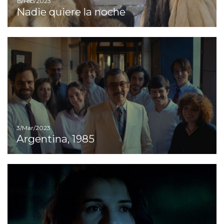
15/Feb/2023
Nadie quiere la noche
Ir
3/Mar/2023
Argentina, 1985
Ir