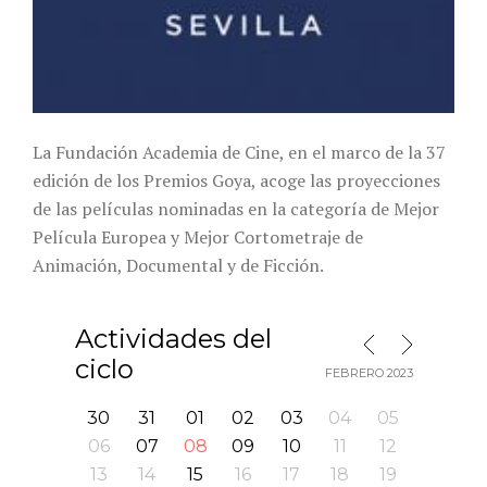
La Fundación Academia de Cine, en el marco de la 37
edición de los Premios Goya, acoge las proyecciones
de las películas nominadas en la categoría de Mejor
Película Europea y Mejor Cortometraje de
Animación, Documental y de Ficción.
Actividades del
MES SIGUIENTE
MES ANTERIOR
ciclo
FEBRERO 2023
30
31
01
02
03
04
05
06
07
08
09
10
11
12
13
14
15
16
17
18
19