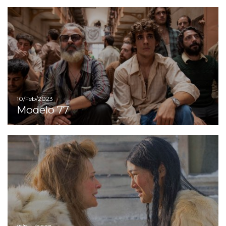
Ir
10/Feb/2023
Modelo 77
Ir