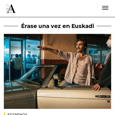
LA ACADEMIA
PREMIOS GOYA
FUNDACIÓN
CONTACTO
ACTIVIDADES
ACTUALIDAD
PROYECTOS
Érase una vez en Euskadi
RESIDENCIAS
ÚNETE A LA ACADEMIA DE CINE
PRENSA
NEWSLETTER
ESTRENOS