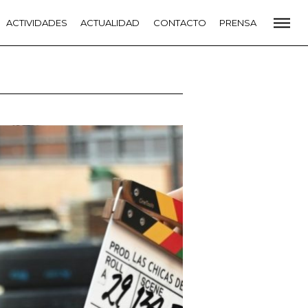
CADEMIA
ACTIVIDADES
PREMIOS GOYA
ACTUALIDAD
FUNDACIÓN
CONTACTO
CONTACTO
PRENSA
VIDADES
ACTUALIDAD
PROYECTOS
RESIDENCIAS
NETE A LA ACADEMIA DE CINE
PRENSA
NEWSLETTER