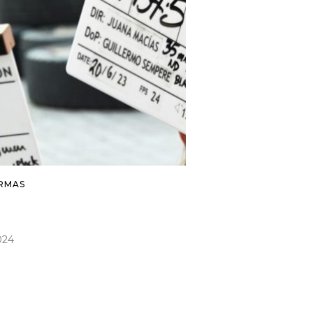
IRMAS
024