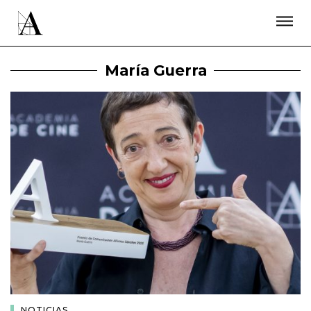
LA ACADEMIA
PREMIOS GOYA
FUNDACIÓN
CONTACTO
ACTIVIDADES
ACTUALIDAD
PROYECTOS
María Guerra
RESIDENCIAS
ÚNETE A LA ACADEMIA DE CINE
PRENSA
NEWSLETTER
NOTICIAS