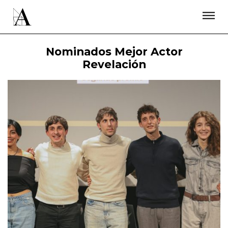
LA ACADEMIA
PREMIOS GOYA
FUNDACIÓN
CONTACTO
ACTIVIDADES
ACTUALIDAD
PROYECTOS
Nominados Mejor Actor
RESIDENCIAS
Revelación
ÚNETE A LA ACADEMIA DE CINE
PRENSA
NEWSLETTER