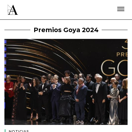
LA ACADEMIA
PREMIOS GOYA
FUNDACIÓN
CONTACTO
ACTIVIDADES
ACTUALIDAD
PROYECTOS
Premios Goya 2024
RESIDENCIAS
ÚNETE A LA ACADEMIA DE CINE
PRENSA
NEWSLETTER
NOTICIAS