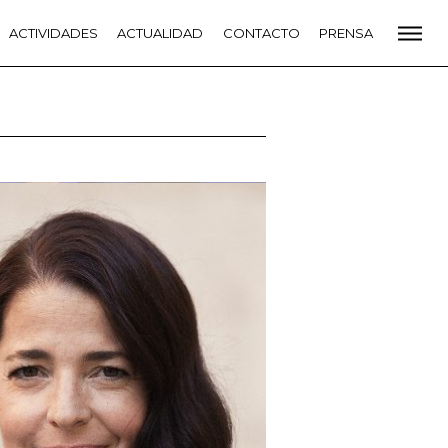
CADEMIA
ACTIVIDADES
PREMIOS GOYA
ACTUALIDAD
FUNDACIÓN
CONTACTO
CONTACTO
PRENSA
VIDADES
ACTUALIDAD
PROYECTOS
RESIDENCIAS
NETE A LA ACADEMIA DE CINE
PRENSA
NEWSLETTER