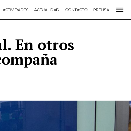
CADEMIA
ACTIVIDADES
PREMIOS GOYA
ACTUALIDAD
FUNDACIÓN
CONTACTO
CONTACTO
PRENSA
VIDADES
ACTUALIDAD
PROYECTOS
RESIDENCIAS
NETE A LA ACADEMIA DE CINE
PRENSA
NEWSLETTER
l. En otros
acompaña