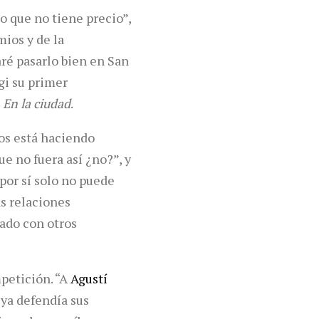
o que no tiene precio”,
mios y de la
aré pasarlo bien en San
gi su primer
n
En la ciudad
.
ños está haciendo
e no fuera así ¿no?”, y
 por sí solo no puede
as relaciones
rado con otros
petición. “A
Agustí
ya defendía sus