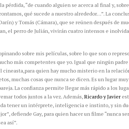
 la pérdida, “de cuando alguien se acerca al final y, sob
afrontamos, qué sucede a nuestro alrededor…”. La conclu
(Darín) y Tomás (Cámara), que se reúnen después de muc
 el perro de Julián, vivirán cuatro intensos e inolvida
pinando sobre mis películas, sobre lo que son o repres
 mucho más competentes que yo. Igual que ningún padre
el cineasta,para quien hay mucho misterio en la relació
etos, muchas cosas que nunca se dicen. Es un lugar muy
reja. La confianza permite llegar más rápido a los lugar
remar todos juntos a la vez. Además,
Ricardo y Javier
est
a tener un intérprete, inteligencia e instinto, y sin d
or”, defiende Gay, para quien hacer un filme “nunca ser
ea así”.