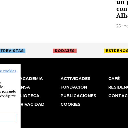
un 
con
Alh
25 · 
TREVISTAS
RODAJES
ESTRENO
de cookies
LA ACADEMIA
ACTIVIDADES
CAFÉ
e
 de
PRENSA
FUNDACIÓN
RESIDEN
es pulsando
BIBLIOTECA
PUBLICACIONES
CONTAC
configurar
P. PRIVACIDAD
COOKIES