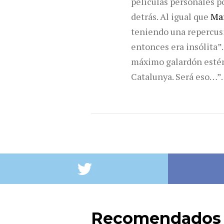
películas personales po
detrás. Al igual que
Ma
teniendo una repercusi
entonces era insólita”.
máximo galardón estén
­Catalu­nya. Será eso…”.
Recomendados