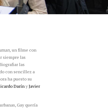
uman,
un filme con
r siempre las
iografiar las
do con sencillez a
ora ha puesto su
icardo Darín
y
Javier
 urbanas, Gay quería