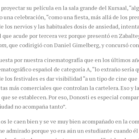
royectar su película en la sala grande del Kursaal, “alg
o una celebración, “como una fiesta, más allá de los pre
 los nervios y las habituales dosis de ansiedad, intent
 que acude por tercera vez porque presentó en Zabalte
oom
, que codirigió con Daniel Gimelberg, y concursó co
puesta por nuestra cinematografía que en los últimos a
matográfico español de categoría A, “lo extraño sería qu
e los festivales es dar visibilidad “a un tipo de cine que
tas más comerciales que controlan la cartelera. Eso y l
o que se establecen. Por eso, Donosti es especial compa
iudad no acompaña tanto”.
os le caen bien y se ve muy bien acompañado en la com
he admirado porque yo era aún un estudiante cuando él 