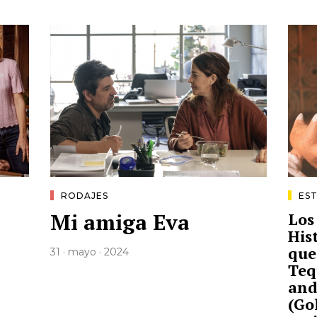
RODAJES
ES
Mi amiga Eva
Los
His
que
31 · mayo · 2024
Teq
and
(Go