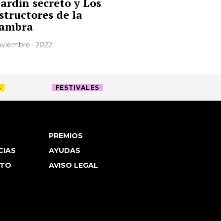
jardín secreto y Los
structores de la
ambra
noviembre · 2022
S
FESTIVALES
PREMIOS
CIAS
AYUDAS
TO
AVISO LEGAL