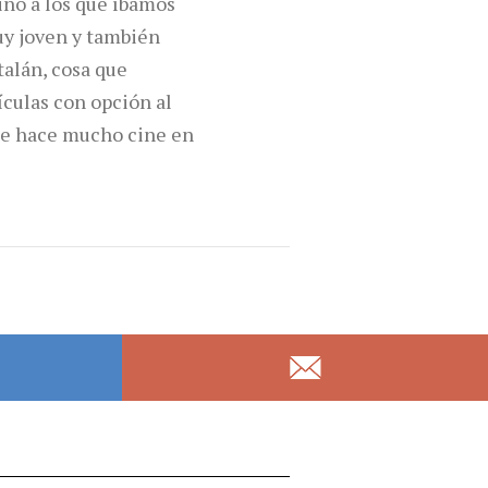
mino a los que íbamos
uy joven y también
talán, cosa que
ículas con opción al
“se hace mucho cine en