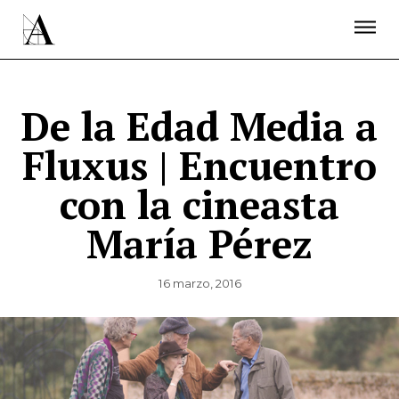
LA ACADEMIA
PREMIOS GOYA
FUNDACIÓN
CONTACTO
ACTIVIDADES
ACTUALIDAD
PROYECTOS
RESIDENCIAS
De la Edad Media a
ÚNETE A LA ACADEMIA DE CINE
PRENSA
Fluxus | Encuentro
NEWSLETTER
con la cineasta
María Pérez
16 marzo, 2016