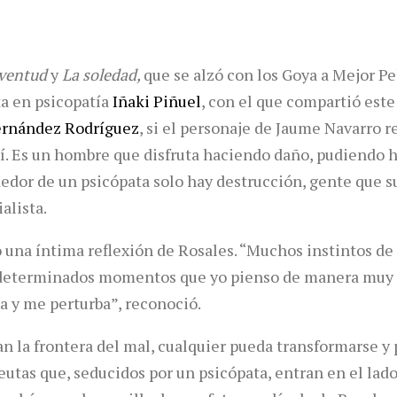
ventud
y
La soledad,
que se alzó con los Goya a Mejor Pe
ta en psicopatía
Iñaki Piñuel
, con el que compartió es
ernández Rodríguez
, si el personaje de Jaume Navarro r
Sí. Es un hombre que disfruta haciendo daño, pudiendo h
dedor de un psicópata solo hay destrucción, gente que suf
ialista.
ió una íntima reflexión de Rosales. “Muchos instintos d
 determinados momentos que yo pienso de manera muy 
a y me perturba”, reconoció.
 la frontera del mal, cualquier pueda transformarse y p
utas que, seducidos por un psicópata, entran en el lado