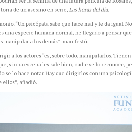
podrían ser la semilla de una futura película de Rosales
toria de un asesino en serie,
Las horas del día.
monio. “Un psicópata sabe que hace mal y le da igual. No
 es una especie humana normal, he llegado a pensar qu
es manipular a los demás”, manifestó.
igir a los actores “es, sobre todo, manipularlos. Tienen
e, si una escena les sale bien, nadie se lo reconoce, p
 se lo hace notar. Hay que dirigirlos con una psicologí
 ellos”, añadió.