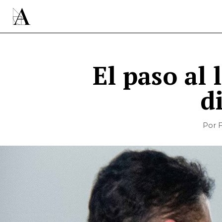
El paso al 
d
Por F