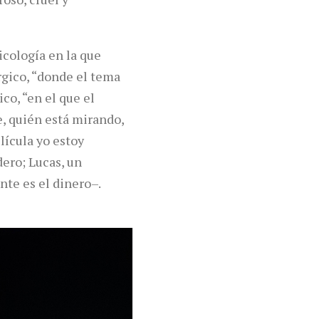
icología en la que
rgico, “donde el tema
co, “en el que el
, quién está mirando,
elícula yo estoy
dero; Lucas, un
nte es el dinero–.