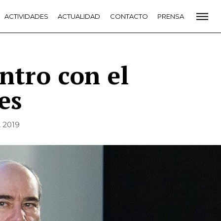
CADEMIA
ACTIVIDADES
PREMIOS GOYA
ACTUALIDAD
FUNDACIÓN
CONTACTO
CONTACTO
PRENSA
VIDADES
ACTUALIDAD
PROYECTOS
RESIDENCIAS
NETE A LA ACADEMIA DE CINE
PRENSA
NEWSLETTER
entro con el
es
, 2019