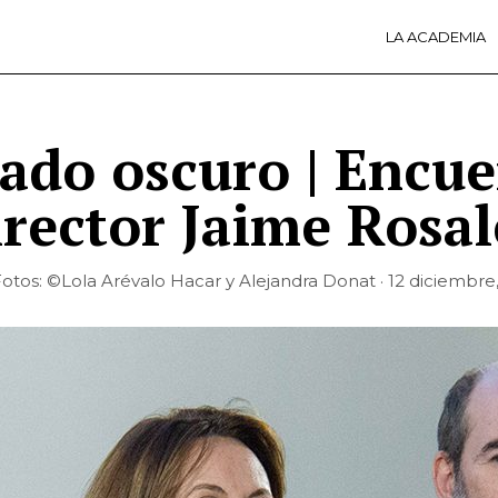
LA ACADEMIA
LA A
ACTI
Ú
lado oscuro | Encu
irector Jaime Rosal
otos: ©Lola Arévalo Hacar y Alejandra Donat · 12 diciembre