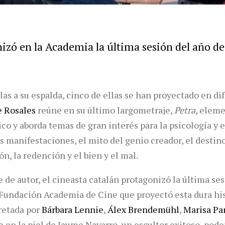
izó en la Academia la última sesión del año de 
ulas a su espalda, cinco de ellas se han proyectado en d
e Rosales
reúne en su último largometraje,
Petra,
eleme
co y aborda temas de gran interés para la psicología y
as manifestaciones, el mito del genio creador, el destino,
ón, la redención y el bien y el mal.
de autor, el cineasta catalán protagonizó la última ses
la Fundación Academia de Cine que proyectó esta dura hi
pretada por
Bárbara Lennie
,
Álex Brendemühl
,
Marisa Pa
e en la piel de Jaume Navarro, un escultor exitoso, pode