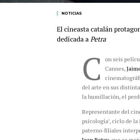
NOTICIAS
El cineasta catalán protagon
dedicada a
Petra
C
on seis pelíc
Cannes,
Jaim
cinematográfi
del arte en sus distint
la humillación, el perd
Representante del cine 
psicología’, ciclo de 
paterno-filiales inter
Joan Botey
, que se met