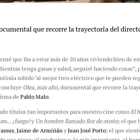
documental que recorre la trayectoria del direct
ensé que iba a estar más de 50 años viviendo bien de est
Mientras tenga ganas y salud, seguiré haciendo cosas”,
ntinúa subido ‘al mejor tren eléctrico que te pueden rega
concluye
Olea, más alto
, documental que recorre la tray
 firma de
Pablo Malo
.
mado títulos tan importantes para nuestro cine como
El 
um… ¡fuego!
y
Un hombre llamado flor de otoño
; el que
Camus
,
Jaime de Armiñán
y
Juan José Porto
; el que sient
e una pieza; el productor; y, lo más importante, el homb