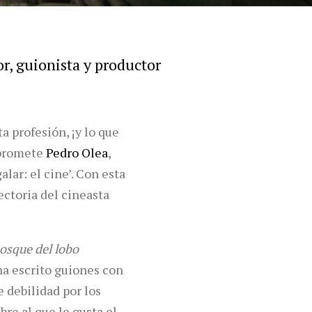
or, guionista y productor
a profesión, ¡y lo que
 promete
Pedro Olea
,
lar: el cine’. Con esta
ectoria del cineasta
bosque del lobo
 ha escrito guiones con
e debilidad por los
re al que le gusta el