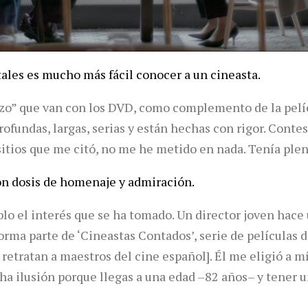
ales es mucho más fácil conocer a un cineasta.
izo” que van con los DVD, como complemento de la pelí
profundas, largas, serias y están hechas con rigor. Conte
 sitios que me citó, no me he metido en nada. Tenía ple
on dosis de homenaje y admiración.
o el interés que se ha tomado. Un director joven hace
forma parte de ‘Cineastas Contados’, serie de películas
retratan a maestros del cine español]. Él me eligió a mí
ha ilusión porque llegas a una edad –82 años– y tener