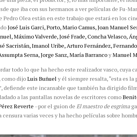
sde que iba con sus hermanos a ver películas de Fu-M
e Pedro Olea están en este trabajo que estará en los ci
ado
José Luis
Garci, Porto, Mario Camus, Joan Manuel Ser
nuel, Máximo Valverde, José Frade, Concha Velasco, Án
osé Sacristán, Imanol Uribe, Arturo Fernández, Fernando
Assumpta Serna, Jorge Sanz, María Barranco
y
Manuel M
dar todo lo que ha hecho este realizador vasco, cuya c
e, como dijo
Luis Buñuel
y él siempre resalta, “esta es la
”, defiende este incansable que también ha dirigido film
sladado a las pantallas novelas de escritores como
Benit
Pérez Reverte
–por el guion de
El maestro de esgrima
ga
a censura varias veces y ha hecho películas sobre hombr