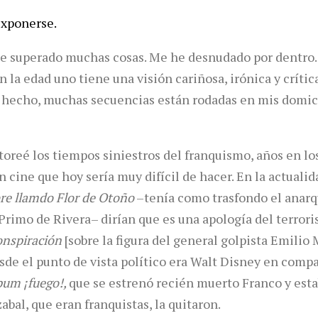
exponerse.
e superado muchas cosas. Me he desnudado por dentro.
 la edad uno tiene una visión cariñosa, irónica y crític
 hecho, muchas secuencias están rodadas en mis domici
 toreé los tiempos siniestros del franquismo, años en l
cine que hoy sería muy difícil de hacer. En la actualida
e llamdo Flor de Otoño
–tenía como trasfondo el anarq
Primo de Rivera– dirían que es una apología del terrori
onspiración
[sobre la figura del general golpista Emilio 
esde el punto de vista político era Walt Disney en com
pum ¡fuego!,
que se estrenó recién muerto Franco y es
bal, que eran franquistas, la quitaron.