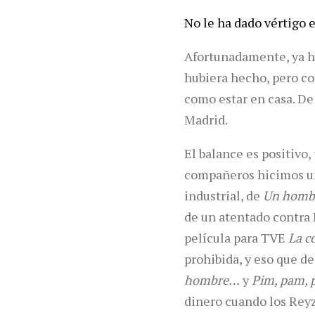
No le ha dado vértigo 
Afortunadamente, ya h
hubiera hecho, pero con
como estar en casa. De
Madrid.
El balance es positivo,
compañeros hicimos un 
industrial, de
Un hombr
de un atentado contra 
película para TVE
La c
prohibida, y eso que d
hombre…
y
Pim, pam, 
dinero cuando los Reyza