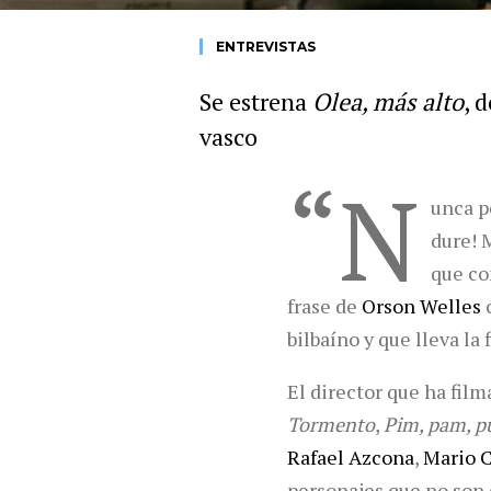
ENTREVISTAS
Se estrena
Olea, más alto
, 
vasco
“N
unca p
dure! 
que co
frase de
Orson Welles
bilbaíno y que lleva la
El director que ha fil
Tormento
,
Pim, pam, p
Rafael Azcona
,
Mario 
personajes que no son d