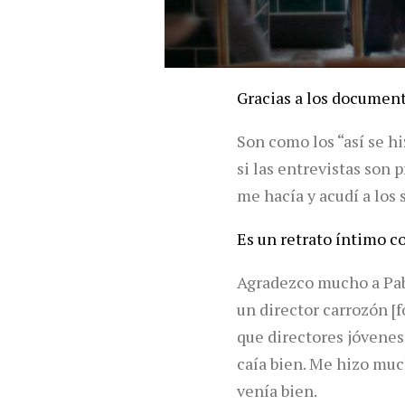
Gracias a los document
Son como los “así se h
si las entrevistas son 
me hacía y acudí a los
Es un retrato íntimo c
Agradezco mucho a Pabl
un director carrozón [
que directores jóvenes 
caía bien. Me hizo muc
venía bien.