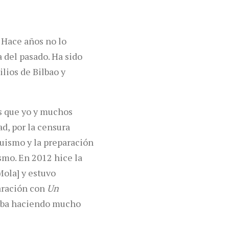
 Hace años no lo
a del pasado. Ha sido
lios de Bilbao y
os que yo y muchos
d, por la censura
uismo y la preparación
smo. En 2012 hice la
Mola] y estuvo
paración con
Un
taba haciendo mucho