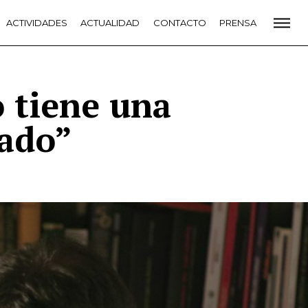
CADEMIA
ACTIVIDADES
PREMIOS GOYA
ACTUALIDAD
FUNDACIÓN
CONTACTO
CONTACTO
PRENSA
VIDADES
ACTUALIDAD
PROYECTOS
RESIDENCIAS
NETE A LA ACADEMIA DE CINE
PRENSA
NEWSLETTER
o tiene una
sado”