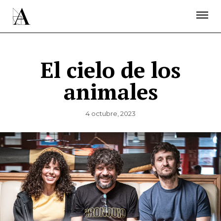
LA ACADEMIA
PREMIOS GOYA
FUNDACIÓN
CONTACTO
ACTIVIDADES
ACTUALIDAD
PROYECTOS
RESIDENCIAS
El cielo de los
ÚNETE A LA ACADEMIA DE CINE
PRENSA
animales
NEWSLETTER
4 octubre, 2023