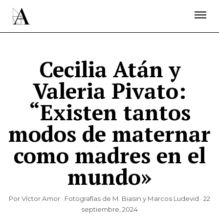
LA ACADEMIA
PREMIOS GOYA
FUNDACIÓN
CONTACTO
ACTIVIDADES
ACTUALIDAD
PROYECTOS
RESIDENCIAS
Cecilia Atán y
ÚNETE A LA ACADEMIA DE CINE
PRENSA
Valeria Pivato:
NEWSLETTER
“Existen tantos
modos de maternar
como madres en el
mundo»
Por Víctor Amor · Fotografías de M. Biasin y Marcos Ludevid · 22
septiembre, 2024