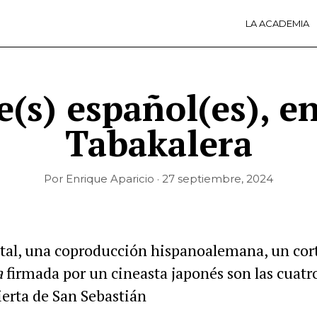
LA ACADEMIA
LA A
ACTI
Ú
e(s) español(es), e
Tabakalera
Por Enrique Aparicio · 27 septiembre, 2024
l, una coproducción hispanoalemana, un corto
a
firmada por un cineasta japonés son las cuatro
ierta de San Sebastián