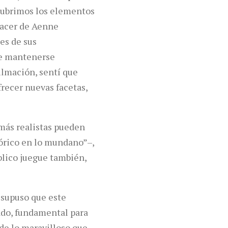
scubrimos los elementos
hacer de Aenne
es de sus
de mantenerse
ilmación, sentí que
frecer nuevas facetas,
 más realistas pueden
fórico en lo mundano”–,
blico juegue también,
 supuso que este
ado, fundamental para
 de lo maravilloso que