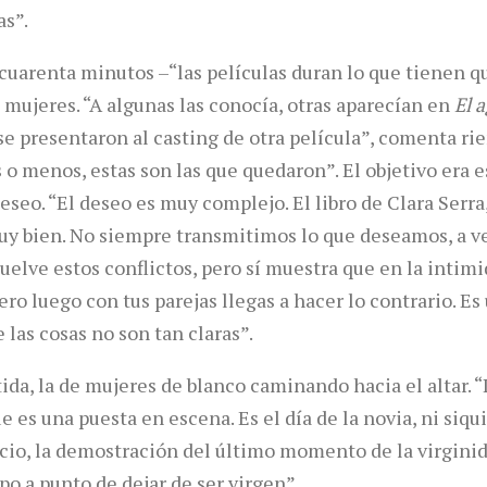
as”.
uarenta minutos –“las películas duran lo que tienen q
 mujeres. “A algunas las conocía, otras aparecían en
El 
se presentaron al casting de otra película”, comenta rie
o menos, estas son las que quedaron”. El objetivo era e
eseo. “El deseo es muy complejo. El libro de Clara Serra
uy bien. No siempre transmitimos lo que deseamos, a ve
uelve estos conflictos, pero sí muestra que en la intim
ro luego con tus parejas llegas a hacer lo contrario. Es 
las cosas no son tan claras”.
da, la de mujeres de blanco caminando hacia el altar. “
 es una puesta en escena. Es el día de la novia, ni siq
ficio, la demostración del último momento de la virginid
po a punto de dejar de ser virgen”.