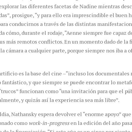
xplorar las diferentes facetas de Nadine mientras de
as”, prosigue, “y para ello era imprescindible el buen 
para conducirnos a través de las distintas manifestacion
da cómo, durante el rodaje, “Aenne siempre fue capaz 
us más remotos conflictos. En un momento dado de la f
la cámara a cualquier parte, porque siempre nos iba a o
rtificio es la base del cine –“incluso los documentales
o fantástico, y que siempre se puede encontrar lo meta
 “trucos” funcionan como “una invitación para que el pú
lmente, y quizás así la experiencia sea más libre”.
ldia, Nathansky espera devolver el “enorme apoyo” que
ionado como
work-in-progress
en la edición del año pas
a de la financiación. “Si este año es un cinco por ciento