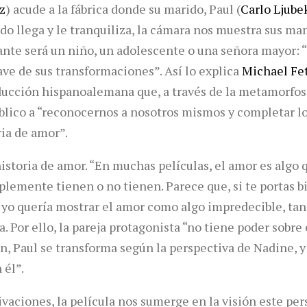
z
) acude a la fábrica donde su marido, Paul (
Carlo Ljube
do llega y le tranquiliza, la cámara nos muestra sus ma
nte será un niño, un adolescente o una señora mayor: 
lave de sus transformaciones”. Así lo explica
Michael Fe
ducción hispanoalemana que, a través de la metamorfos
úblico a “reconocernos a nosotros mismos y completar lo
ria de amor”.
historia de amor. “En muchas películas, el amor es algo 
lemente tienen o no tienen. Parece que, si te portas bi
io, yo quería mostrar el amor como algo impredecible, ta
a. Por ello, la pareja protagonista “no tiene poder sobre 
, Paul se transforma según la perspectiva de Nadine, y 
 él”.
vaciones, la película nos sumerge en la visión este per