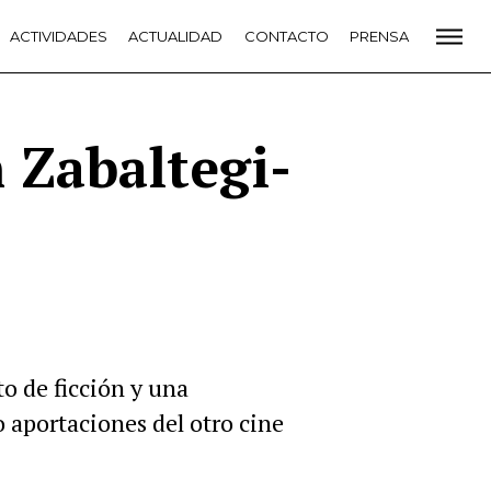
CADEMIA
ACTIVIDADES
PREMIOS GOYA
ACTUALIDAD
FUNDACIÓN
CONTACTO
CONTACTO
PRENSA
VIDADES
ACTUALIDAD
PROYECTOS
RESIDENCIAS
NETE A LA ACADEMIA DE CINE
PRENSA
NEWSLETTER
n Zabaltegi-
 de ficción y una
 aportaciones del otro cine