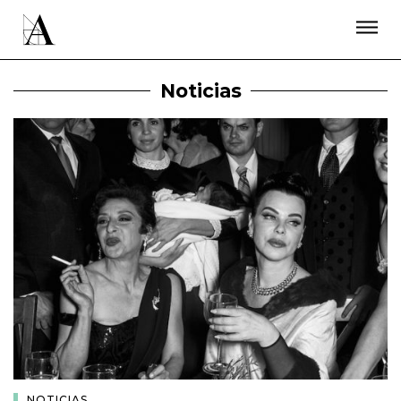
LA ACADEMIA
PREMIOS GOYA
FUNDACIÓN
CONTACTO
ACTIVIDADES
ACTUALIDAD
PROYECTOS
Noticias
RESIDENCIAS
ÚNETE A LA ACADEMIA DE CINE
PRENSA
NEWSLETTER
NOTICIAS