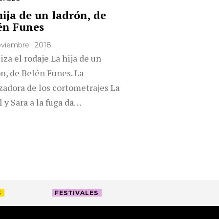
hija de un ladrón, de
én Funes
noviembre · 2018
iza el rodaje La hija de un
ón, de Belén Funes. La
izadora de los cortometrajes La
l y Sara a la fuga da…
S
FESTIVALES