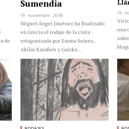
Sumendia
Ll
19 · 
19 · noviembre · 2018
Victo
Miguel Ángel Jiménez ha finalizado
una 
d
en Grecia el rodaje de la cinta
sobre
ca de
rotagonizada por Emma Suárez,
blog
Akilas Karafisis y Gaizka…
RODAJES
RO