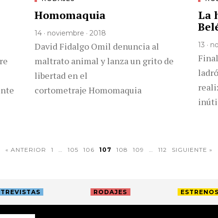
Homomaquia
La 
Bel
14 · noviembre · 2018
David Fidalgo Omil denuncia al
13 · 
Final
bre
maltrato animal y lanza un grito de
ladr
libertad en el
real
ente
cortometraje Homomaquia
inúti
« ANTERIOR
1
…
105
106
107
108
109
…
112
SIGUIENTE »
TREVISTAS
RODAJES
ESTRENO