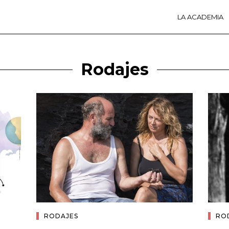
LA ACADEMIA
LA A
ACTI
Ú
Rodajes
RODAJES
RO