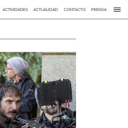
CADEMIA
ACTIVIDADES
PREMIOS GOYA
ACTUALIDAD
FUNDACIÓN
CONTACTO
CONTACTO
PRENSA
VIDADES
ACTUALIDAD
PROYECTOS
RESIDENCIAS
NETE A LA ACADEMIA DE CINE
PRENSA
NEWSLETTER