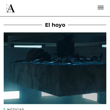
LA ACADEMIA
PREMIOS GOYA
FUNDACIÓN
CONTACTO
ACTIVIDADES
ACTUALIDAD
PROYECTOS
El hoyo
RESIDENCIAS
ÚNETE A LA ACADEMIA DE CINE
PRENSA
NEWSLETTER
NOTICIAS