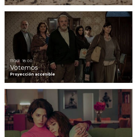
I
17/Jul · 18:00
Votemos
Proyección accesible
I