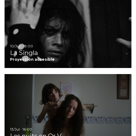
Ir
10/Jul · 18:00
La Singla
Proyección accesible
Ir
13/Jul · 16:00
Les nuits en Or V