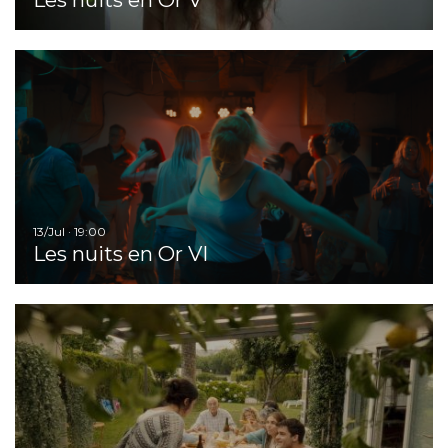
Ir
13/Jul · 19:00
Les nuits en Or VI
Ir