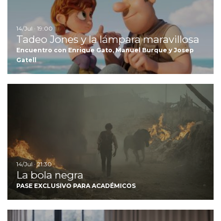
14/Jul · 19:00
Tadeo Jones y la lámpara maravillosa
Encuentro con Enrique Gato, Manuel Burque y Josep
Gatell
Ir
14/Jul · 21:30
La bola negra
PASE EXCLUSIVO PARA ACADÉMICOS
I