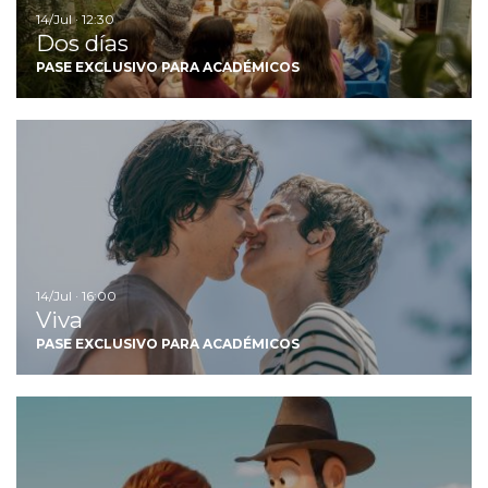
14/Jul · 12:30
Dos días
PASE EXCLUSIVO PARA ACADÉMICOS
Ir
14/Jul · 16:00
Viva
PASE EXCLUSIVO PARA ACADÉMICOS
Ir