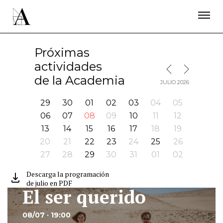
LA ACADEMIA
PREMIOS GOYA
FUNDACIÓN
CONTACTO
ACTIVIDADES
ACTUALIDAD
PROYECTOS
Próximas
RESIDENCIAS
actividades
MES SIGUIENTE
MES ANTERIOR
ÚNETE A LA ACADEMIA DE CINE
PRENSA
de la Academia
JULIO 2026
NEWSLETTER
29
30
01
02
03
04
05
06
07
08
09
10
11
12
13
14
15
16
17
18
19
20
21
22
23
24
25
26
27
28
29
30
31
01
02
Descarga la programación
de julio en PDF
El ser querido
Ir
08/07 · 19:00