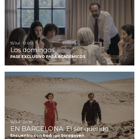
15/Jul · 12:00
Los domingos
PASE EXCLUSIVO PARA ACADÉMICOS
I
16/Jul · 20:15
EN BARCELONA: El ser querido
Encuentro con Rodrigo Sorogoyen