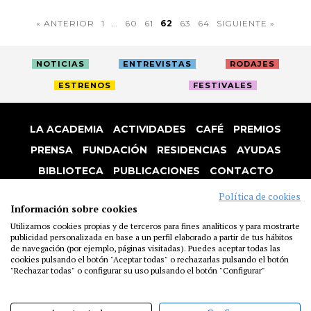
« ANTERIOR
1
…
60
61
62
63
64
SIGUIENTE »
NOTICIAS
ENTREVISTAS
RODAJES
ESTRENOS
FESTIVALES
LA ACADEMIA
ACTIVIDADES
CAFÉ
PREMIOS
PRENSA
FUNDACIÓN
RESIDENCIAS
AYUDAS
BIBLIOTECA
PUBLICACIONES
CONTACTO
AVISO LEGAL
P. PRIVACIDAD
COOKIES
Política de cookies
Información sobre cookies
Utilizamos cookies propias y de terceros para fines analíticos y para mostrarte
publicidad personalizada en base a un perfil elaborado a partir de tus hábitos
de navegación (por ejemplo, páginas visitadas). Puedes aceptar todas las
cookies pulsando el botón "Aceptar todas" o rechazarlas pulsando el botón
"Rechazar todas" o configurar su uso pulsando el botón "Configurar"