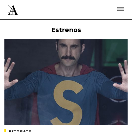
LA ACADEMIA
PREMIOS GOYA
FUNDACIÓN
CONTACTO
ACTIVIDADES
ACTUALIDAD
PROYECTOS
Estrenos
RESIDENCIAS
ÚNETE A LA ACADEMIA DE CINE
PRENSA
NEWSLETTER
ESTRENOS